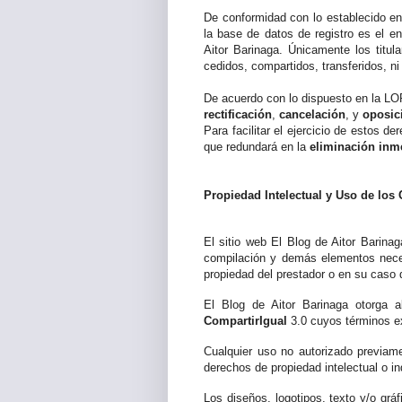
De conformidad con lo establecido e
la base de datos de registro es el e
Aitor Barinaga. Únicamente los titu
cedidos, compartidos, transferidos, ni
De acuerdo con lo dispuesto en la L
rectificación
,
cancelación
, y
oposic
Para facilitar el ejercicio de estos 
que redundará en la
eliminación inm
Propiedad Intelectual y Uso de los
El sitio web El Blog de Aitor Barinag
compilación y demás elementos necesa
propiedad del prestador o en su caso d
El Blog de Aitor Barinaga otorga a
CompartirIgual
3.0 cuyos términos 
Cualquier uso no autorizado previame
derechos de propiedad intelectual o ind
Los diseños, logotipos, texto y/o grá