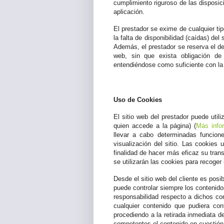
cumplimiento riguroso de las disposic
aplicación.
El prestador se exime de cualquier tip
la falta de disponibilidad (caídas) de
Además, el prestador se reserva el der
web, sin que exista obligación de
entendiéndose como suficiente con la p
Uso de Cookies
El sitio web del prestador puede util
quien accede a la página) (
Más info
llevar a cabo determinadas funcion
visualización del sitio. Las cookies 
finalidad de hacer más eficaz su trans
se utilizarán las cookies para recoger
Desde el sitio web del cliente es posi
puede controlar siempre los contenido
responsabilidad respecto a dichos co
cualquier contenido que pudiera cont
procediendo a la retirada inmediata d
competentes el contenido en cuestión