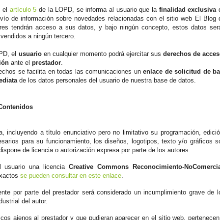
n el
artículo 5
de la LOPD, se informa al usuario que la
finalidad exclusiva
nvío de información sobre novedades relacionadas con el sitio web El Blog 
lares tendrán acceso a sus datos, y bajo ningún concepto, estos datos ser
 vendidos a ningún tercero.
OPD, el
usuario
en cualquier momento podrá ejercitar sus
derechos de acce
ión
ante el
prestador
.
derechos se facilita en todas las comunicaciones un
enlace de solicitud de ba
ediata
de los datos personales del usuario de nuestra base de datos.
 Contenidos
a, incluyendo a título enunciativo pero no limitativo su programación, edició
rios para su funcionamiento, los diseños, logotipos, texto y/o gráficos s
ispone de licencia o autorización expresa por parte de los autores.
l usuario una licencia
Creative Commons Reconocimiento-NoComercia
exactos
se pueden consultar en este enlace
.
nte por parte del prestador será considerado un incumplimiento grave de l
ustrial del autor.
ficos ajenos al prestador y que pudieran aparecer en el sitio web, pertenecen