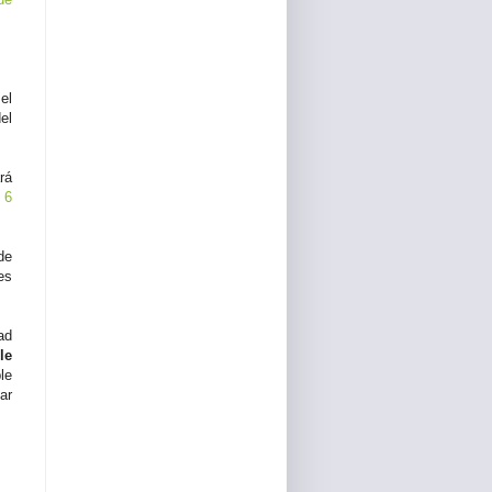
el
el
rá
o 6
de
es
ad
le
le
ar