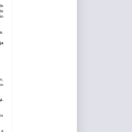
de
de
án
so
,
ja
n,
on
l-
os
 a