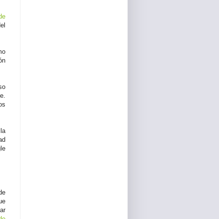
de
el
mo
ón
so
e.
os
la
ad
le
de
ue
ar
de