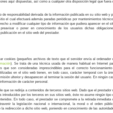
iones aquí dispuestas, así como a cualquier otra disposición legal que fuera 
o de responsabilidad derivada de la información publicada en su sitio web y p
l sitio el cual efectuará además paradas periódicas por mantenimientos técnico
echo a modificar cualquier tipo de información que pudiera aparecer en el sit
 preavisar o poner en conocimiento de los usuarios dichas obligacione
ublicación en el sitio web del prestador.
izar cookies (pequeños archivos de texto que el servidor envía al ordenador 
rmación
). Se trata de una técnica usada de manera habitual en Internet pa
es que son consideradas imprescindibles para el correcto funcionamiento
utilizadas en el sitio web tienen, en todo caso, carácter temporal con la úni
misión ulterior y desaparecen al terminar la sesión del usuario. En ningún ca
 información de carácter personal.
ble que se redirija a contenidos de terceros sitios web. Dado que el prestador 
s introducidos por los terceros en sus sitios web, éste no asume ningún tipo 
ntenidos. En todo caso, el prestador se compromete a la retirada inmediata 
ravenir la legislación nacional o internacional, la moral o el orden públic
e la redirección a dicho sitio web, poniendo en conocimiento de las autoridad
.