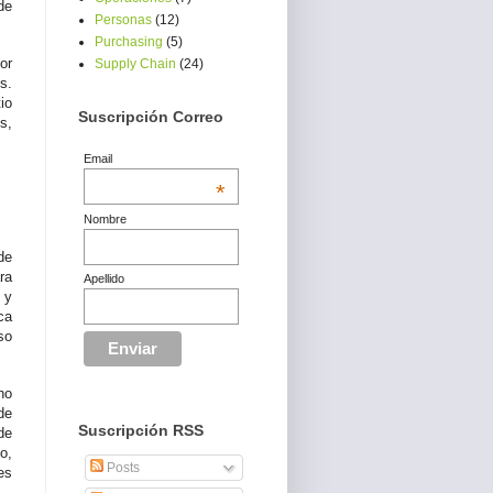
de
Personas
(12)
Purchasing
(5)
or
Supply Chain
(24)
s.
io
Suscripción Correo
s,
Email
*
Nombre
de
ra
Apellido
 y
ca
so
no
de
Suscripción RSS
de
o,
Posts
es