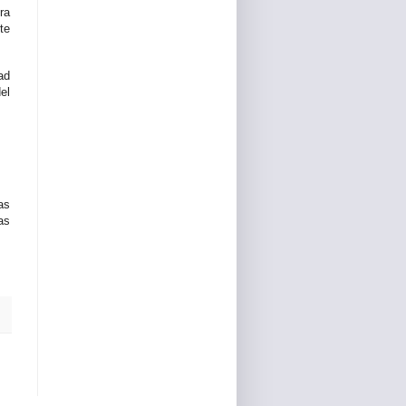
ra
te
ad
el
as
as