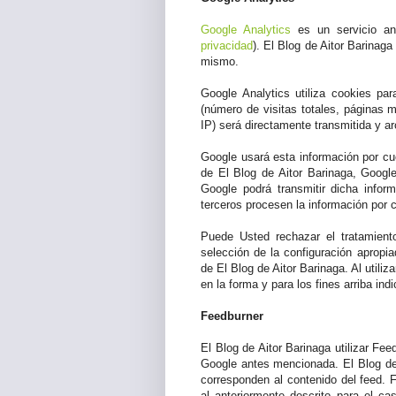
Google Analytics
es un servicio an
privacidad
). El Blog de Aitor Barinaga
mismo.
Google Analytics utiliza cookies pa
(número de visitas totales, páginas m
IP) será directamente transmitida y a
Google usará esta información por cue
de El Blog de Aitor Barinaga, Googl
Google podrá transmitir dicha infor
terceros procesen la información por 
Puede Usted rechazar el tratamient
selección de la configuración apropia
de El Blog de Aitor Barinaga. Al utili
en la forma y para los fines arriba ind
Feedburner
El Blog de Aitor Barinaga utilizar Fe
Google antes mencionada. El Blog de 
corresponden al contenido del feed. 
al anteriormente descrito para el c