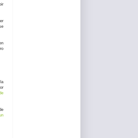
ir
er
se
en
ro
la
or
de
de
un