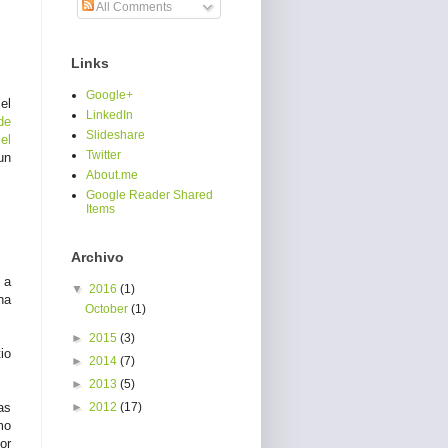
All Comments
Links
Google+
el
LinkedIn
de
Slideshare
el
Twitter
un
About.me
Google Reader Shared
Items
Archivo
 a
▼
2016
(1)
ha
October
(1)
►
2015
(3)
io
►
2014
(7)
►
2013
(5)
as
►
2012
(17)
mo
or