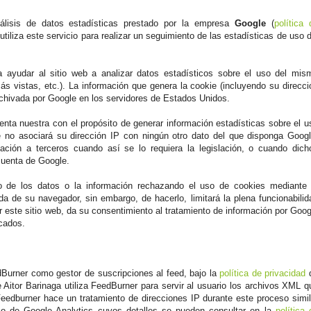
álisis de datos estadísticas prestado por la empresa
Google
(
política 
 utiliza este servicio para realizar un seguimiento de las estadísticas de uso d
ra ayudar al sitio web a analizar datos estadísticos sobre el uso del mis
ás vistas, etc.). La información que genera la cookie (incluyendo su direcci
rchivada por Google en los servidores de Estados Unidos.
nta nuestra con el propósito de generar información estadísticas sobre el u
e no asociará su dirección IP con ningún otro dato del que disponga Googl
mación a terceros cuando así se lo requiera la legislación, o cuando dich
cuenta de Google.
o de los datos o la información rechazando el uso de cookies mediante 
da de su navegador, sin embargo, de hacerlo, limitará la plena funcionabilid
zar este sitio web, da su consentimiento al tratamiento de información por Goog
icados.
edBurner como gestor de suscripciones al feed, bajo la
política de privacidad
Aitor Barinaga utiliza FeedBurner para servir al usuario los archivos XML q
Feedburner hace un tratamiento de direcciones IP durante este proceso simil
aso de Google Analytics cuyos detalles se pueden consultar en la
política 