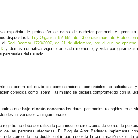
va española de protección de datos de carácter personal, y garantiza 
ones dispuestas la
Ley Orgánica 15/1999, de 13 de diciembre, de Protección 
, el
Real Decreto 1720/2007, de 21 de diciembre, por el que se aprueba 
PD
y demás normativa vigente en cada momento, y vela por garantizar 
s personales del usuario.
nte en contra del envío de comunicaciones comerciales no solicitadas y
stación conocida como “spam”, asimismo se declara comprometido con la luc
.
usuario a que
bajo ningún concepto
los datos personales recogidos en el sit
feridos, ni vendidos a ningún tercero.
registro no debe ser utilizado para inscribir direcciones de correo de person
so de las personas afectadas. El Blog de Aitor Barinaga implementa co
ta de correo de tipo double opt-in que necesita la confirmación explicita p